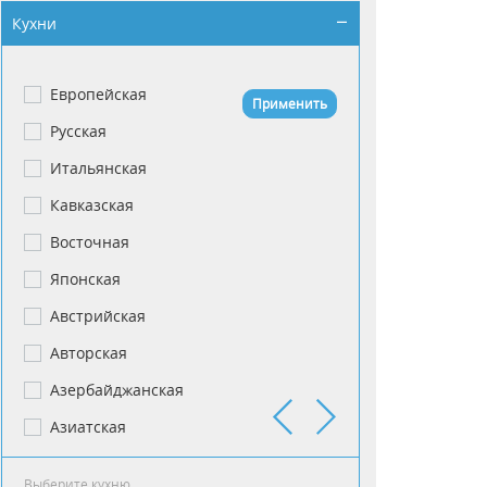
Кухни
Европейская
Американская
Применить
Русская
Английская
Итальянская
Арабская
Кавказская
Армянкая
Восточная
Армянская
Японская
Армянская.
Австрийская
Баварская
Авторская
Балканская
Азербайджанская
Башкирская
Азиатская
Белорусская