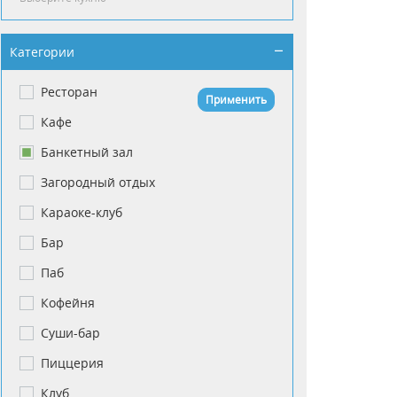
Категории
Ресторан
Применить
Кафе
Банкетный зал
Загородный отдых
Караоке-клуб
Бар
Паб
Кофейня
Суши-бар
Пиццерия
Клуб