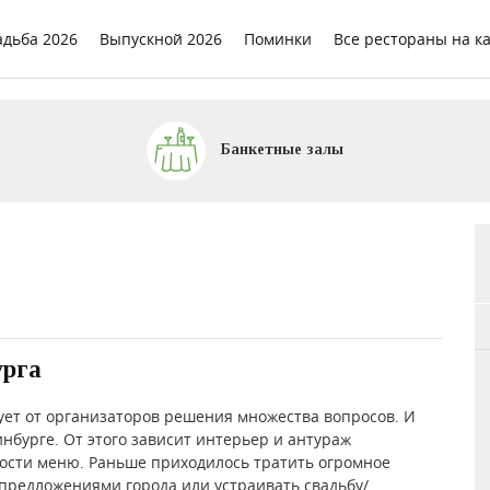
адьба 2026
Выпускной 2026
Поминки
Все рестораны на к
Банкетные залы
урга
ует от организаторов решения множества вопросов. И
инбурге. От этого зависит интерьер и антураж
ности меню. Раньше приходилось тратить огромное
предложениями города или устраивать свадьбу/