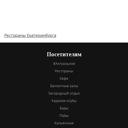
Рестораны Екатеринбурга
Посетителям
#Актуальное
Рестораны
Кафе
Банкетные залы
Загородный отдых
Караоке-клубы
Бары
Пабы
Кальянные