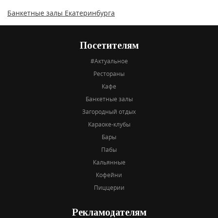
Банкетные залы Екатеринбурга
Посетителям
#Актуальное
Рестораны
Кафе
Банкетные залы
Загородный отдых
Караоке-клубы
Бары
Пабы
Кальянные
Кофейни
Пиццерии
Рекламодателям